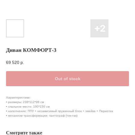
Диван КОМФОРТ-3
69 520
р.
Out of stock
Характеристики:
• размеры: 238*112*98 см
• спальное место: 190*150 см
• наполнение: ППУ + независимый пружинный блок + змейка + Периотек
• механизм трансформации: пантограф (тик-так)
Смотрите также