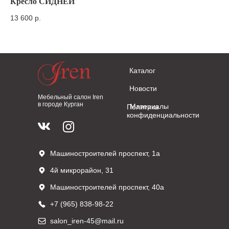
Кресло СИДНЕЙ
Ст
13 600
р.
26
Каталог
Новости
Мебельный салон Iren
в городе Курган
Материалы
Политика
конфиденциальности
Машиностроителей проспект, 1а
4й микрорайон, 31
Машиностроителей проспект, 40а
+7 (965) 838-98-22
salon_iren-45@mail.ru