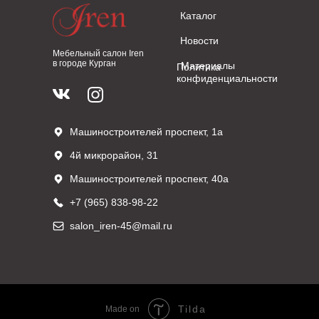
Каталог
Новости
Мебельный салон Iren
в городе Курган
Материалы
Политика
конфиденциальности
Машиностроителей проспект, 1а
4й микрорайон, 31
Машиностроителей проспект, 40а
+7 (965) 838-98-22
salon_iren-45@mail.ru
Tilda
Made on