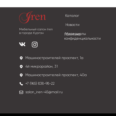
Каталог
Новости
Мебельный салон Iren
в городе Курган
Материалы
Политика
конфиденциальности
Машиностроителей проспект, 1а
4й микрорайон, 31
Машиностроителей проспект, 40а
+7 (965) 838-98-22
salon_iren-45@mail.ru