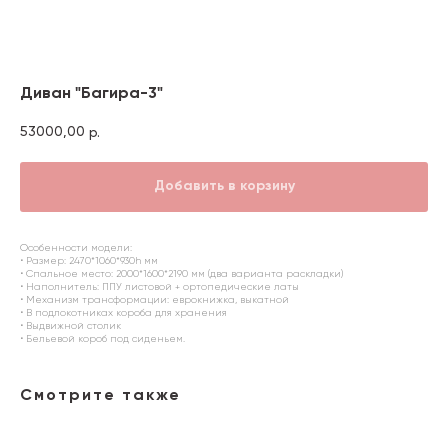
Диван "Багира-3"
53000,00
р.
Добавить в корзину
Особенности модели:
• Размер: 2470*1060*930h мм⠀
• Спальное место: 2000*1600*2190 мм (два варианта раскладки)⠀
• Наполнитель: ППУ листовой + ортопедические латы
• Механизм трансформации: еврокнижка, выкатной
• В подлокотниках короба для хранения
• Выдвижной столик
• Бельевой короб под сиденьем.
Смотрите также