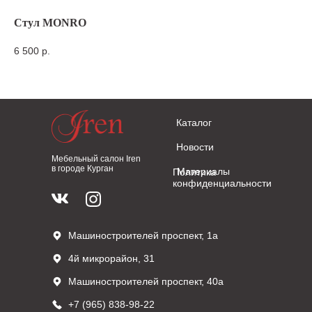
Стул MONRO
Ст
6 500
р.
7 
Каталог
Новости
Мебельный салон Iren
в городе Курган
Материалы
Политика
конфиденциальности
Машиностроителей проспект, 1а
4й микрорайон, 31
Машиностроителей проспект, 40а
+7 (965) 838-98-22