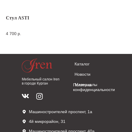
Стул ASTI
Ст
4 700
р.
7 
Каталог
Новости
Мебельный салон Iren
в городе Курган
Материалы
Политика
конфиденциальности
Машиностроителей проспект, 1а
4й микрорайон, 31
Машиностроителей проспект, 40а