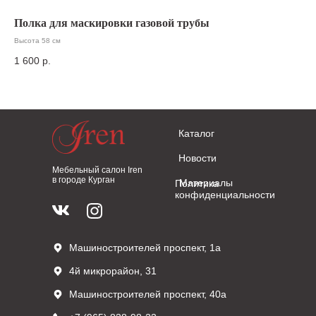
Полка для маскировки газовой трубы
Ст
Высота 58 см
1 600
р.
29
Каталог
Новости
Мебельный салон Iren
в городе Курган
Материалы
Политика
конфиденциальности
Машиностроителей проспект, 1а
4й микрорайон, 31
Машиностроителей проспект, 40а