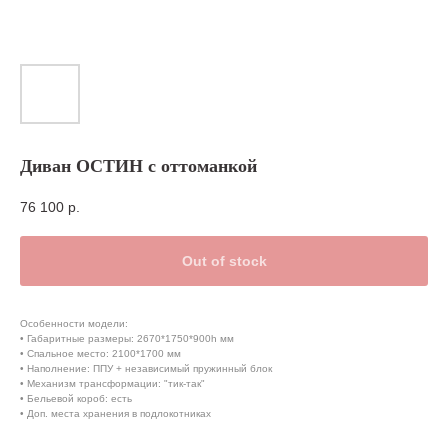
Диван ОСТИН с оттоманкой
76 100
р.
Out of stock
Особенности модели:
• Габаритные размеры: 2670*1750*900h мм
• Спальное место: 2100*1700 мм
• Наполнение: ППУ + независимый пружинный блок
• Механизм трансформации: "тик-так"
• Бельевой короб: есть
• Доп. места хранения в подлокотниках