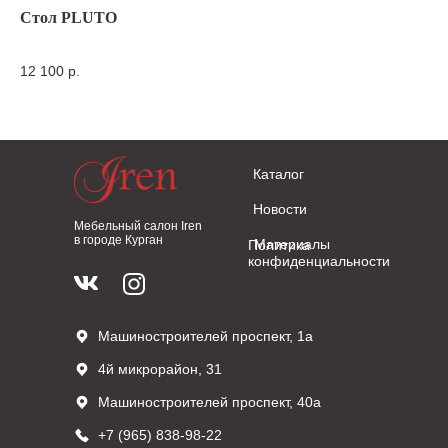
Стол PLUTO
Ку
дли
12 100
р.
49
Каталог
Новости
Мебельный салон Iren
в городе Курган
Материалы
Политика
конфиденциальности
Машиностроителей проспект, 1а
4й микрорайон, 31
Машиностроителей проспект, 40а
+7 (965) 838-98-22