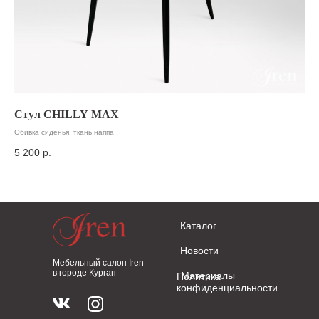
Стул CHILLY MAX
Д
Обивка сиденья: ткань наппа
11
5 200
р.
Каталог
Новости
Мебельный салон Iren
в городе Курган
Материалы
Политика
конфиденциальности