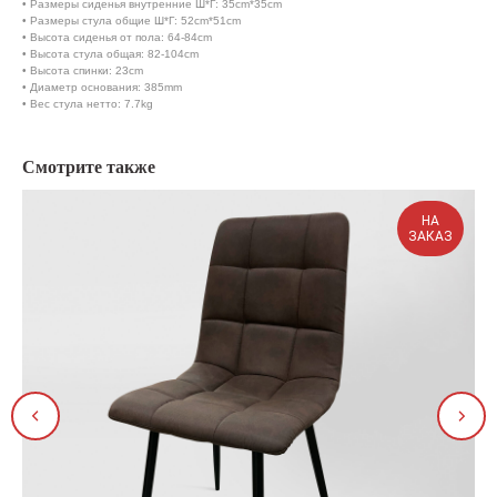
• Размеры сиденья внутренние Ш*Г: 35cm*35cm
• Размеры стула общие Ш*Г: 52cm*51cm
• Высота сиденья от пола: 64-84cm
• Высота стула общая: 82-104cm
• Высота спинки: 23cm
• Диаметр основания: 385mm
• Вес стула нетто: 7.7kg
Смотрите также
НА
ЗАКАЗ