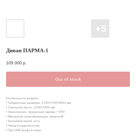
Диван ПАРМА-1
109 000
р.
Out of stock
Особенности модели:
• Габаритные размеры: 2730*1700*950h мм
• Спальное место: 2200*1450 мм
• Наполнение: пружинная змейка + ППУ
• Механизм трансформации: выкатной
• Бельевой короб: есть
• Ниша в подлокотнике
• Три USB входа в нише