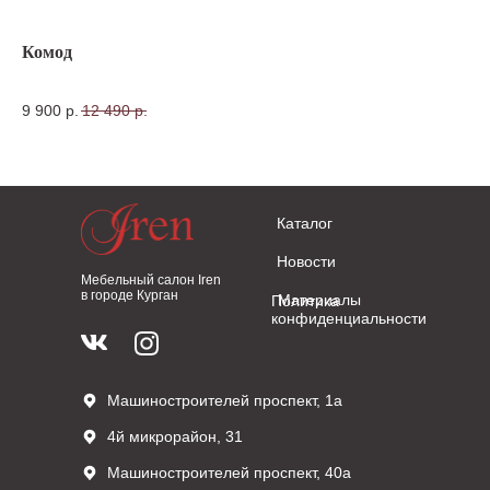
Комод
Пу
9 900
р.
12 490
р.
4 
Каталог
Новости
Мебельный салон Iren
в городе Курган
Материалы
Политика
конфиденциальности
Машиностроителей проспект, 1а
4й микрорайон, 31
Машиностроителей проспект, 40а