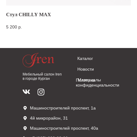
Стул CHILLY MAX
Ко
5 200
р.
9 
Каталог
Новости
Мебельный салон Iren
в городе Курган
Материалы
Политика
конфиденциальности
Машиностроителей проспект, 1а
4й микрорайон, 31
Машиностроителей проспект, 40а