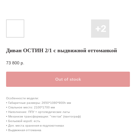
Диван ОСТИН 2/1 с выдвижной оттоманкой
73 800
р.
Out of stock
Особенности модели:
• Габаритные размеры: 2650*1080*900h мм
• Спальное место: 2100*1700 мм
• Наполнение: ППУ + ортопедические латы
• Механизм трансформации: "тик-так" (пантограф)
• Бельевой короб: есть
• Доп. места хранения в подлокотниках
• Выдвижная оттоманка