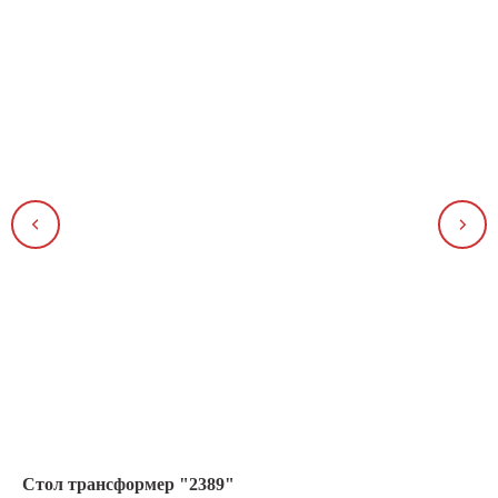
Стол трансформер "2389"
Ко