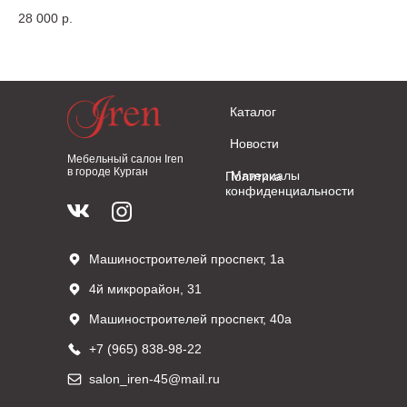
28 000
р.
9 
Каталог
Новости
Мебельный салон Iren
в городе Курган
Материалы
Политика
конфиденциальности
Машиностроителей проспект, 1а
4й микрорайон, 31
Машиностроителей проспект, 40а
+7 (965) 838-98-22
salon_iren-45@mail.ru