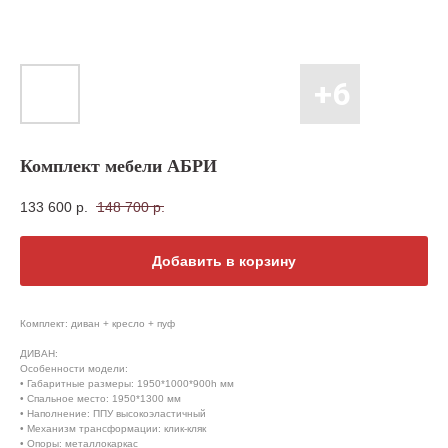
Комплект мебели АБРИ
133 600
р.
148 700
р.
Добавить в корзину
Комплект: диван + кресло + пуф
ДИВАН:
Особенности модели:
• Габаритные размеры: 1950*1000*900h мм
• Спальное место: 1950*1300 мм
• Наполнение: ППУ высокоэластичный
• Механизм трансформации: клик-кляк
• Опоры: металлокаркас