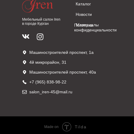
Каталог
Новости
Мебельный салон Iren
в городе Курган
Материалы
Политика
конфиденциальности
Машиностроителей проспект, 1а
4й микрорайон, 31
Машиностроителей проспект, 40а
+7 (965) 838-98-22
salon_iren-45@mail.ru
Tilda
Made on