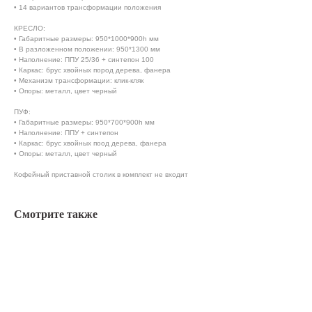
• 14 вариантов трансформации положения
КРЕСЛО:
• Габаритные размеры: 950*1000*900h мм
• В разложенном положении: 950*1300 мм
• Наполнение: ППУ 25/36 + синтепон 100
• Каркас: брус хвойных пород дерева, фанера
• Механизм трансформации: клик-кляк
• Опоры: металл, цвет черный
ПУФ:
• Габаритные размеры: 950*700*900h мм
• Наполнение: ППУ + синтепон
• Каркас: брус хвойных поод дерева, фанера
• Опоры: металл, цвет черный
Кофейный приставной столик в комплект не входит
Смотрите также