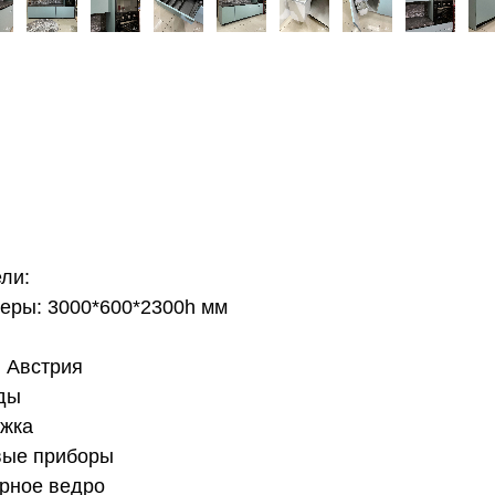
ли:
меры: 3000*600*2300h мм
, Австрия
уды
яжка
овые приборы
орное ведро