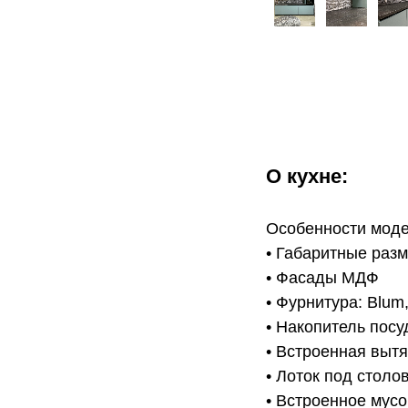
О кухне:
Особенности моде
• Габаритные раз
• Фасады МДФ
• Фурнитура: Blum
• Накопитель пос
• Встроенная выт
• Лоток под стол
• Встроенное мус