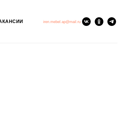
АКАНСИИ
iren.mebel.ap@mail.ru